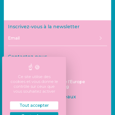
Inscrivez-vous à la newsletter
Envoye
Contactez-nous
info67@bik-architecture.fr
03 90 29 70 70
Ce site utilise des
cookies et vous donne le
Espace Plein Ciel - 5 Allée de l’Europe
contrôle sur ceux que
67960 Entzheim - Strasbourg
vous souhaitez activer
Suivez- nous sur les réseaux
Tout accepter
Facebook
Linkedin
Instagram