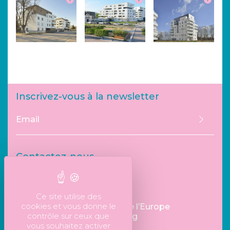
Inscrivez-vous à la newsletter
Envoye
Contactez-nous
info67@bik-architecture.fr
03 90 29 70 70
Ce site utilise des
cookies et vous donne le
Espace Plein Ciel - 5 Allée de l’Europe
contrôle sur ceux que
67960 Entzheim - Strasbourg
vous souhaitez activer