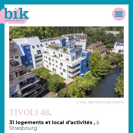
Panneau de gestion des cookies
Accueil
Men
© MAG ARCHITECTURE / SHIFTA
TIVOLI 48
31 logements et local d'activités
,
à
Strasbourg